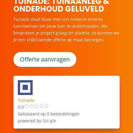
TUINADE: TUINAANLEG &
ONDERHOUD GELUVELD
Tuinade staat klaar met een netwerk ervaren
tuinmannen om jouw tuin te onderhouden. We
bespreken je project graag ter plaatse, zo kunnen we
je een vrijblijvende offerte op maat bezorgen.
Offerte aanvragen
Tuinade
0.0
Gebaseerd op 0 beoordelingen
powered by
G
o
o
g
l
e